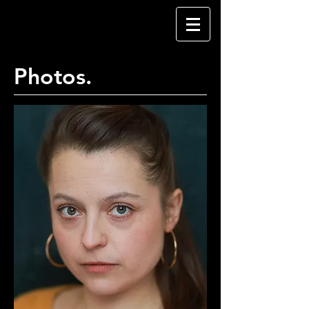
Claire
Duchêne
Photos.